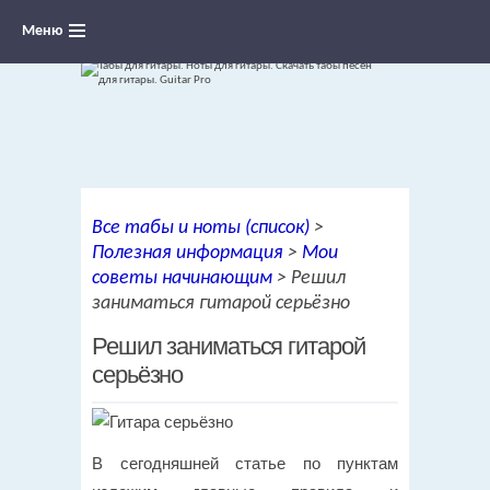
Меню
Ноты для гитары, табы и аккорды,
Все табы и ноты (список)
>
переложения песен для гитары
Полезная информация
>
Мои
советы начинающим
>
Решил
заниматься гитарой серьёзно
Решил заниматься гитарой
серьёзно
В сегодняшней статье по пунктам