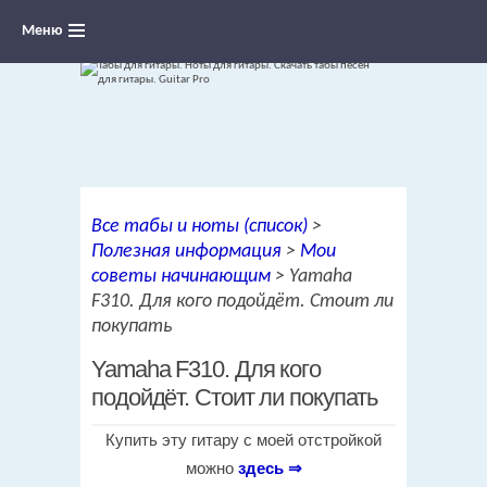
Меню
Ноты для гитары, табы и аккорды,
Все табы и ноты (список)
>
переложения песен для гитары
Полезная информация
>
Мои
советы начинающим
>
Yamaha
F310. Для кого подойдёт. Стоит ли
покупать
Yamaha F310. Для кого
подойдёт. Стоит ли покупать
Купить эту гитару с моей отстройкой
можно
здесь ⇒