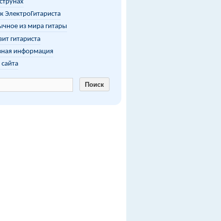
 струнах
к ЭлектроГитариста
чное из мира гитары
ит гитариста
зная информация
 сайта