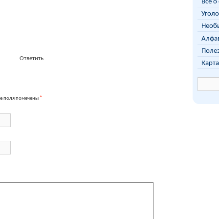
Всё о
Уголо
Необы
Алфав
Поле
Ответить
Карта
е поля помечены
*