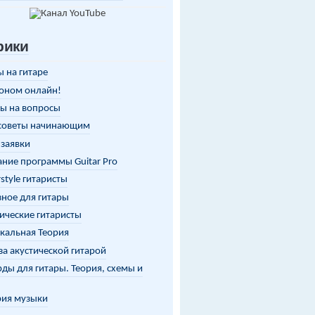
рики
 на гитаре
оном онлайн!
ы на вопросы
советы начинающим
заявки
ние программы Guitar Pro
rstyle гитаристы
ное для гитары
ические гитаристы
кальная Теория
за акустической гитарой
ды для гитары. Теория, схемы и
рия музыки