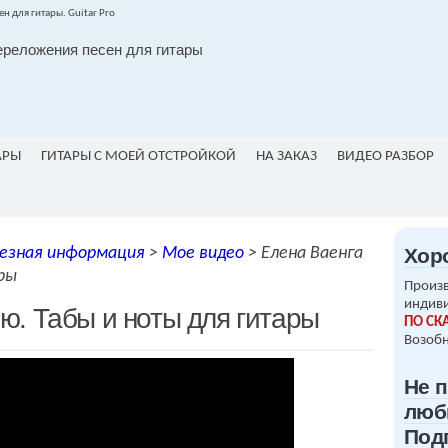
ереложения песен для гитары
АРЫ
ГИТАРЫ С МОЕЙ ОТСТРОЙКОЙ
НА ЗАКАЗ
ВИДЕО РАЗБОР
езная информация
>
Мое видео
>
Елена Ваенга
Хор
ры
Произв
индив
ю. Табы и ноты для гитары
ПО СК
Возобн
Не 
люб
Под