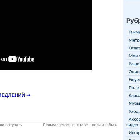
Руб
Гаммы
Метр
Ответ
Мои 
Ваши 
Описа
Finge
Полез
МЕДЛЕНИЙ ⇒
Класс
Музы
Уход 
Аккор
видео
 ли покупать
Белым снегом на гитаре + ноты и табы
»
Исто