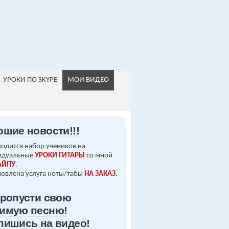
УРОКИ ПО SKYPE
МОИ ВИДЕО
ошие новости!!!
одится набор учеников на
идуальные
УРОКИ ГИТАРЫ
со мной
АЙПУ
.
овлена услуга ноты/табы
НА ЗАКАЗ
.
пропусти свою
имую песню!
пишись на видео!