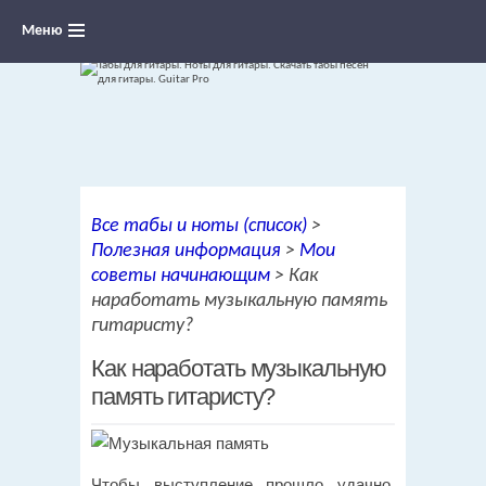
Меню
Ноты для гитары, табы и аккорды,
Все табы и ноты (список)
>
переложения песен для гитары
Полезная информация
>
Мои
советы начинающим
>
Как
наработать музыкальную память
гитаристу?
Как наработать музыкальную
память гитаристу?
Чтобы выступление прошло удачно,