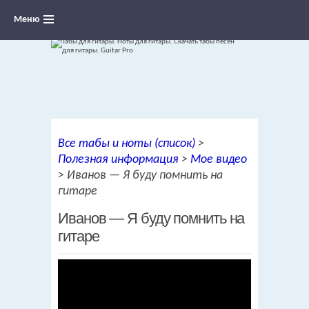
Меню
Ноты для гитары, табы и аккорды,
Все табы и ноты (список)
>
переложения песен для гитары
Полезная информация
>
Мое видео
>
Иванов — Я буду помнить на
гитаре
Иванов — Я буду помнить на
гитаре