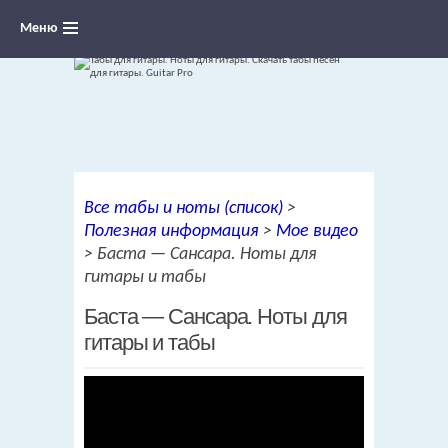
Меню
Ноты для гитары, табы и аккорды,
Все табы и ноты (список)
>
переложения песен для гитары
Полезная информация
>
Мое видео
>
Баста — Сансара. Ноты для
гитары и табы
Баста — Сансара. Ноты для
гитары и табы