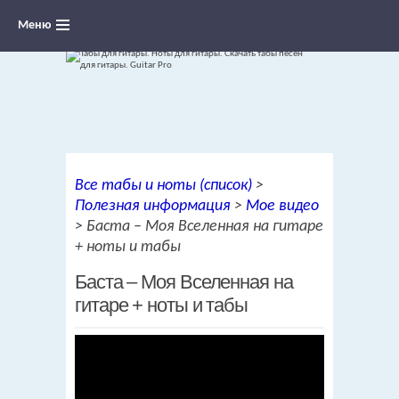
Меню
Ноты для гитары, табы и аккорды,
Все табы и ноты (список)
>
переложения песен для гитары
Полезная информация
>
Мое видео
>
Баста – Моя Вселенная на гитаре
+ ноты и табы
Баста – Моя Вселенная на
гитаре + ноты и табы