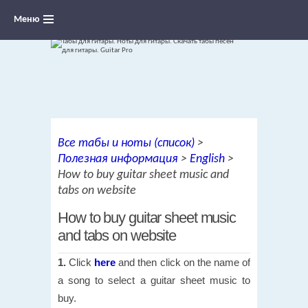
Меню
Ноты для гитары, табы и аккорды,
Все табы и ноты (список)
>
переложения песен для гитары
Полезная информация
>
English
>
How to buy guitar sheet music and
tabs on website
How to buy guitar sheet music
and tabs on website
1.
Click
here
and then click on the name of
a song to select a guitar sheet music to
buy.