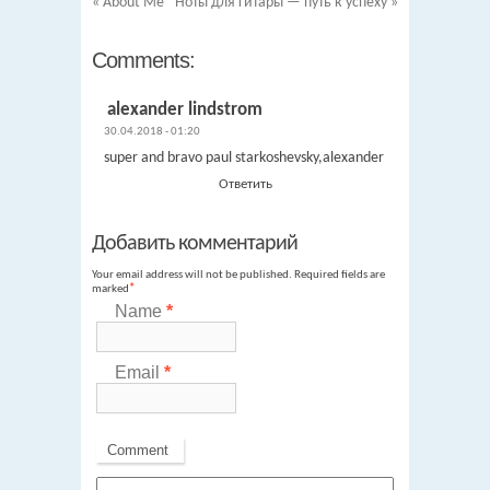
«
About Me
Ноты для гитары — путь к успеху
»
Comments:
alexander lindstrom
30.04.2018 - 01:20
super and bravo paul starkoshevsky,alexander
Ответить
Добавить комментарий
Your email address will not be published
. Required fields are
marked
*
Name
*
Email
*
Comment