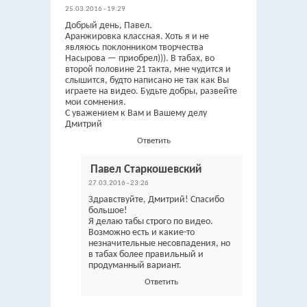
25.03.2016 - 19:29
Добрый день, Павел.
Аранжировка классная. Хоть я и не
являюсь поклонником творчества
Насырова — приобрел))). В табах, во
второй половине 21 такта, мне чудится и
слышится, будто написано не так как Вы
играете на видео. Будьте добры, развейте
мои сомнения.
С уважением к Вам и Вашему делу
Дмитрий
Ответить
Павел Старкошевский
27.03.2016 - 23:26
Здравствуйте, Дмитрий! Спасибо
большое!
Я делаю табы строго по видео.
Возможно есть и какие-то
незначительные несовпадения, но
в табах более правильный и
продуманный вариант.
Ответить