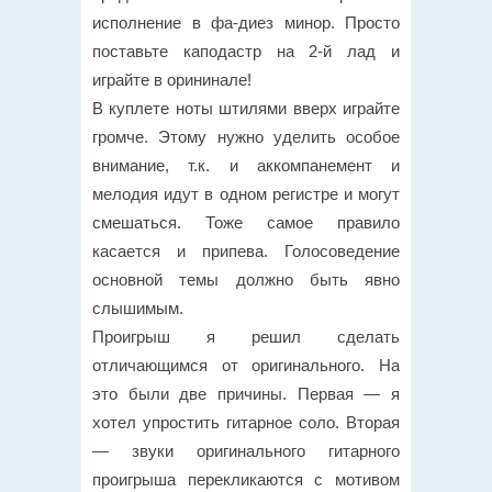
исполнение в фа-диез минор. Просто
поставьте каподастр на 2-й лад и
играйте в орининале!
В куплете ноты штилями вверх играйте
громче. Этому нужно уделить особое
внимание, т.к. и аккомпанемент и
мелодия идут в одном регистре и могут
смешаться. Тоже самое правило
касается и припева. Голосоведение
основной темы должно быть явно
слышимым.
Проигрыш я решил сделать
отличающимся от оригинального. На
это были две причины. Первая — я
хотел упростить гитарное соло. Вторая
— звуки оригинального гитарного
проигрыша перекликаются с мотивом