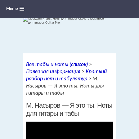
Меню
Ноты для гитары, табы и аккорды,
Все табы и ноты (список)
>
переложения песен для гитары
Полезная информация
>
Краткий
разбор нот и табулатур
>
М.
Насыров — Я это ты. Ноты для
гитары и табы
М. Насыров — Я это ты. Ноты
для гитары и табы