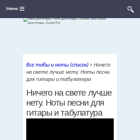
Меню
Ноты для гитары, табы и аккорды,
Все табы и ноты (список)
>
Ничего
переложения песен для гитары
на свете лучше нету. Ноты песни
для гитары и табулатура
Ничего на свете лучше
нету. Ноты песни для
гитары и табулатура