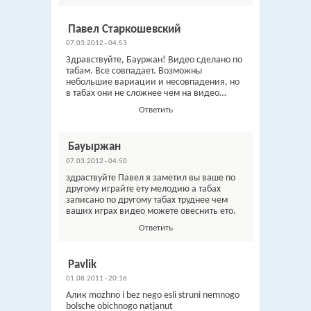
Павел Старкошевский
07.03.2012 - 04:53
Здравствуйте, Бауржан! Видео сделано по
табам. Все совпадает. Возможны
небольшие вариации и несовпадения, но
в табах они не сложнее чем на видео…
Ответить
Бауыржан
07.03.2012 - 04:50
здраствуйте Павел я заметил вы ваше по
другому играйте ету мелодию а табах
записано по другому табах труднее чем
ваших играх видео можете овеснить ето.
Ответить
Pavlik
01.08.2011 - 20:16
Алик mozhno i bez nego esli struni nemnogo
bolsche obichnogo natjanut