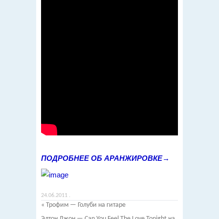
ПОДРОБНЕЕ ОБ АРАНЖИРОВКЕ→
24.06.2011
.
«
Трофим — Голуби на гитаре
Элтон Джон — Can You Feel The Love Tonight на