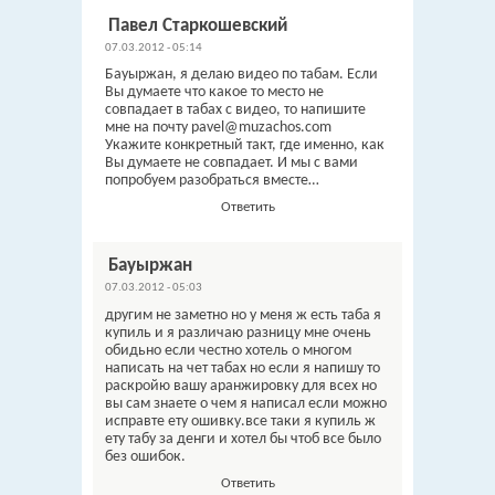
Павел Старкошевский
07.03.2012 - 05:14
Бауыржан, я делаю видео по табам. Если
Вы думаете что какое то место не
совпадает в табах с видео, то напишите
мне на почту
pavel@muzachos.com
Укажите конкретный такт, где именно, как
Вы думаете не совпадает. И мы с вами
попробуем разобраться вместе…
Ответить
Бауыржан
07.03.2012 - 05:03
другим не заметно но у меня ж есть таба я
купиль и я различаю разницу мне очень
обидьно если честно хотель о многом
написать на чет табах но если я напишу то
раскройю вашу аранжировку для всех но
вы сам знаете о чем я написал если можно
исправте ету ошивку.все таки я купиль ж
ету табу за денги и хотел бы чтоб все было
без ошибок.
Ответить