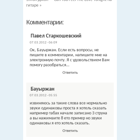
гитаре
»
Комментарии:
Павел Старкошевский
07.03.2012 - 06:09
Ок, Бауыржан. Если есть вопросы, не
пишите в комментарии, напишите мне на
электронную почту. Я с удовольствием Вам
помогу разобраться…
Ответить
Бауыржан
07.03.2012 - 05:55
извиняюсь за такие слова все нормально
звуки одинаковы проста я хотель сказать
например табах начале записано 3 струна
а вы нажимаите 8 ето пример но звуки
одинаковы я ето хотель сказать.
Ответить