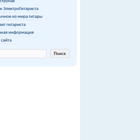
 струнах
к ЭлектроГитариста
чное из мира гитары
ит гитариста
зная информация
 сайта