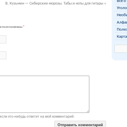
Всё о
В. Кузьмин — Сибирские морозы. Табы и ноты для гитары
»
Уголо
Необы
Алфав
е поля помечены
*
Поле
Карта
если кто-нибудь ответит на мой комментарий.