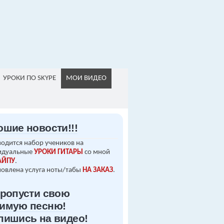
УРОКИ ПО SKYPE
МОИ ВИДЕО
ошие новости!!!
одится набор учеников на
идуальные
УРОКИ ГИТАРЫ
со мной
АЙПУ
.
овлена услуга ноты/табы
НА ЗАКАЗ
.
пропусти свою
имую песню!
пишись на видео!