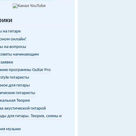
рики
 на гитаре
оном онлайн!
ы на вопросы
советы начинающим
заявки
ние программы Guitar Pro
rstyle гитаристы
ное для гитары
ические гитаристы
кальная Теория
за акустической гитарой
ды для гитары. Теория, схемы и
рия музыки