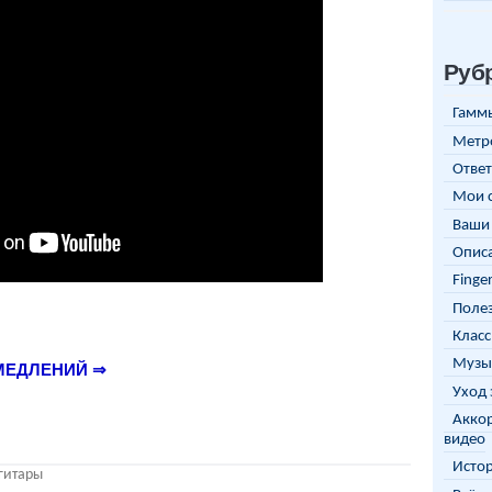
Руб
Гаммы
Метр
Ответ
Мои 
Ваши 
Описа
Finge
Полез
Класс
Музы
МЕДЛЕНИЙ ⇒
Уход 
Аккор
видео
Исто
 гитары