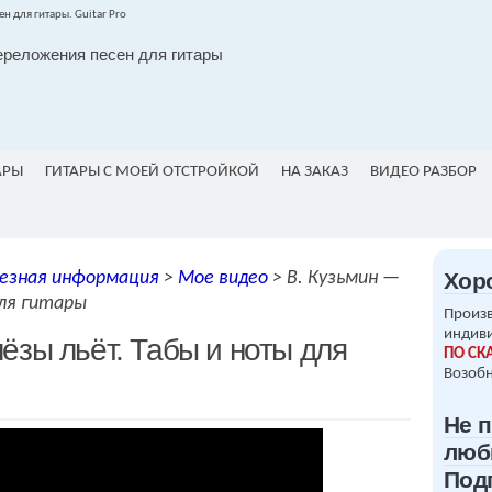
ереложения песен для гитары
АРЫ
ГИТАРЫ С МОЕЙ ОТСТРОЙКОЙ
НА ЗАКАЗ
ВИДЕО РАЗБОР
езная информация
>
Мое видео
>
В. Кузьмин —
Хор
для гитары
Произв
индив
ёзы льёт. Табы и ноты для
ПО СК
Возобн
Не 
люб
Под