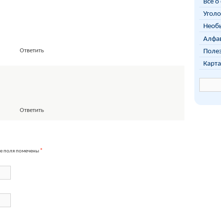
Всё о
Уголо
Необы
Алфав
Ответить
Поле
Карта
Ответить
е поля помечены
*