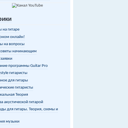
рики
 на гитаре
оном онлайн!
ы на вопросы
советы начинающим
заявки
ние программы Guitar Pro
rstyle гитаристы
ное для гитары
ические гитаристы
кальная Теория
за акустической гитарой
ды для гитары. Теория, схемы и
рия музыки