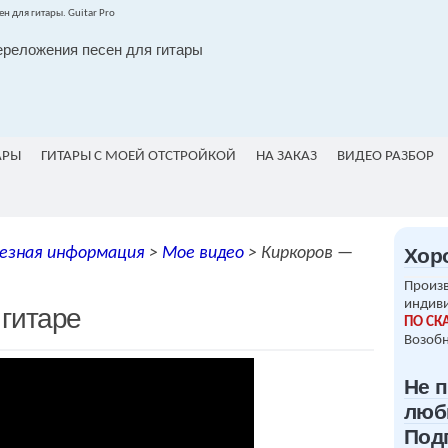
ереложения песен для гитары
АРЫ
ГИТАРЫ С МОЕЙ ОТСТРОЙКОЙ
НА ЗАКАЗ
ВИДЕО РАЗБОР
езная информация
>
Мое видео
>
Киркоров —
Хор
Произв
индив
 гитаре
ПО СК
Возобн
Не 
люб
Под