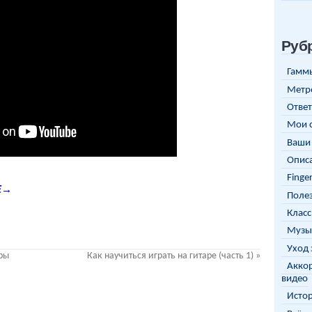
Руб
Гаммы
Метр
Ответ
Мои 
Ваши 
Описа
Finge
Е→
Полез
Класс
Музы
Уход 
ары
Как научиться играть на гитаре (часть 1)
»
Аккор
видео
Исто