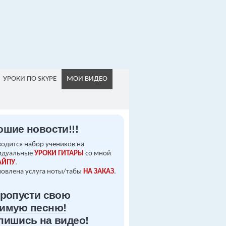
УРОКИ ПО SKYPE
МОИ ВИДЕО
ошие новости!!!
одится набор учеников на
идуальные
УРОКИ ГИТАРЫ
со мной
АЙПУ
.
овлена услуга ноты/табы
НА ЗАКАЗ
.
пропусти свою
имую песню!
пишись на видео!