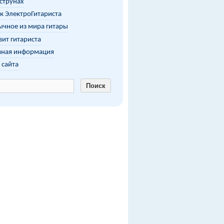
 струнах
к ЭлектроГитариста
чное из мира гитары
ит гитариста
зная информация
 сайта