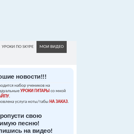
УРОКИ ПО SKYPE
МОИ ВИДЕО
ошие новости!!!
одится набор учеников на
идуальные
УРОКИ ГИТАРЫ
со мной
АЙПУ
.
овлена услуга ноты/табы
НА ЗАКАЗ
.
пропусти свою
имую песню!
пишись на видео!