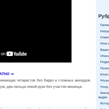
Руб
Гаммы
Метр
Ответ
Мои 
Ваши 
Описа
Finge
Полез
АТНО ⇒
Класс
чинающих гитаристов без баррэ и сложных аккордов.
Музы
ум, два пальца левой руки без участия мизинца.
Уход 
Аккор
видео
Исто