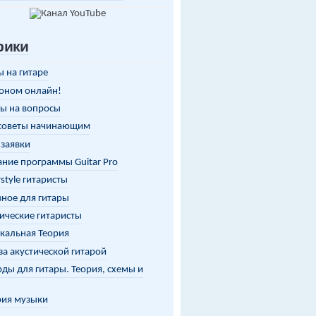
рики
 на гитаре
оном онлайн!
ы на вопросы
советы начинающим
заявки
ние программы Guitar Pro
rstyle гитаристы
ное для гитары
ические гитаристы
кальная Теория
за акустической гитарой
ды для гитары. Теория, схемы и
рия музыки