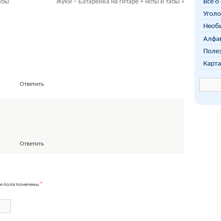
Всё о
абы
Жуки – Батарейка на гитаре + ноты и табы
»
Уголо
Необы
Алфав
Поле
Карта
Ответить
Ответить
е поля помечены
*