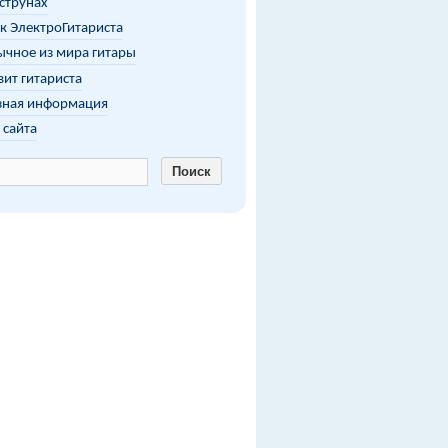
 струнах
к ЭлектроГитариста
чное из мира гитары
ит гитариста
зная информация
 сайта