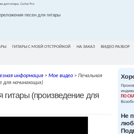
ереложения песен для гитары
АРЫ
ГИТАРЫ С МОЕЙ ОТСТРОЙКОЙ
НА ЗАКАЗ
ВИДЕО РАЗБОР
езная информация
>
Мое видео
>
Печальная
Хор
е для начинающих)
Произв
индив
я гитары (произведение для
ПО СК
Возобн
Не 
люб
Под