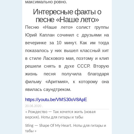
максимально ровно.
Интересные факты о
песне «Наше лето»
Песню «Наше лето» солист группы
Юрий Каплан сочинил с друзьями на
вечеринке за 10 минут. Как им тогда
показалось у них вышел классный хит
в стиле Ласкового мая, поэтому и клип
решили снять в духе СССР. Вторую
жизнь песня получила благодаря
фильму «Аритмия», к которому она
явилась саундтреком.
https://youtu.be/VMS30oV8ApE
20.06.2020
.
«
Рождество — Так хочется жить (новая
версия). Ноты для гитары и табы
Sting — Shape Of My Heart. Ноты для гитары и
табы
»