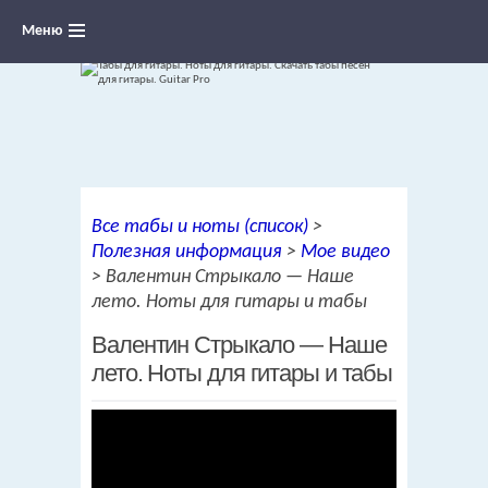
Меню
Ноты для гитары, табы и аккорды,
Все табы и ноты (список)
>
переложения песен для гитары
Полезная информация
>
Мое видео
>
Валентин Стрыкало — Наше
лето. Ноты для гитары и табы
Валентин Стрыкало — Наше
лето. Ноты для гитары и табы