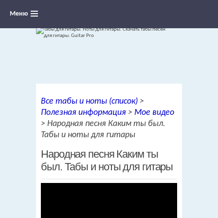
Меню
Ноты для гитары, табы и аккорды,
Все табы и ноты (список)
>
переложения песен для гитары
Полезная информация
>
Мое видео
>
Народная песня Каким ты был.
Табы и ноты для гитары
Народная песня Каким ты
был. Табы и ноты для гитары