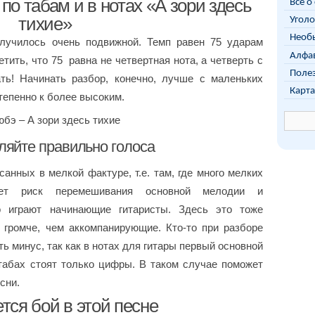
о табам и в нотах «А зори здесь
Всё о
тихие»
Уголо
Необы
лучилось очень подвижной. Темп равен 75 ударам
Алфав
тить, что 75 равна не четвертная нота, а четверть с
Поле
ать! Начинать разбор, конечно, лучше с маленьких
Карта
тепенно к более высоким.
ляйте правильно голоса
санных в мелкой фактуре, т.е. там, где много мелких
кает риск перемешивания основной мелодии и
о играют начинающие гитаристы. Здесь это тоже
 громче, чем аккомпанирующие. Кто-то при разборе
ть минус, так как в нотах для гитары первый основной
 табах стоят только цифры. В таком случае поможет
сни.
ется бой в этой песне