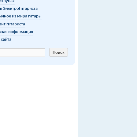
 струнах
к ЭлектроГитариста
чное из мира гитары
ит гитариста
зная информация
 сайта