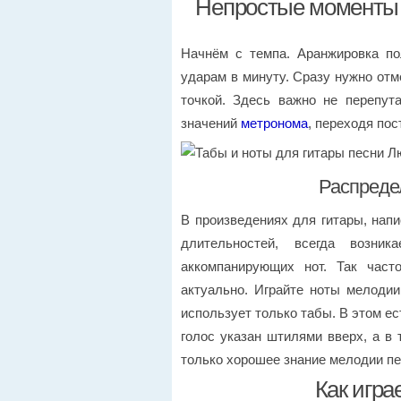
Непростые моменты п
Начнём с темпа. Аранжировка по
ударам в минуту. Сразу нужно отме
точкой. Здесь важно не перепут
значений
метронома
, переходя пос
Распреде
В произведениях для гитары, напи
длительностей, всегда возни
аккомпанирующих нот. Так част
актуально. Играйте ноты мелодии
использует только табы. В этом ес
голос указан штилями вверх, а в
только хорошее знание мелодии пе
Как игра