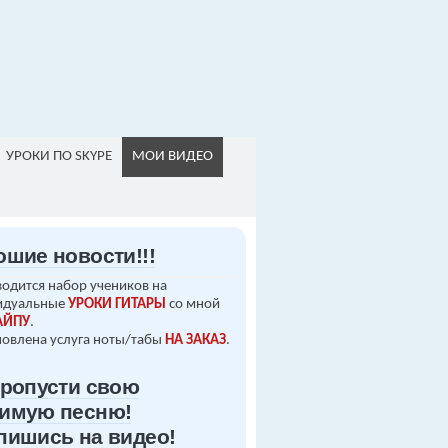
УРОКИ ПО SKYPE
МОИ ВИДЕО
ошие новости!!!
одится набор учеников на
идуальные
УРОКИ ГИТАРЫ
со мной
АЙПУ
.
овлена услуга ноты/табы
НА ЗАКАЗ
.
пропусти свою
имую песню!
пишись на видео!