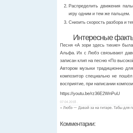
Распределить движения паль
игру одним и тем же пальцем.
Снизить скорость разбора и т
Интересные факты 
Песня «А зори здесь тихие» была
Альфа. Их с Любэ связывают давн
записан клип на песню «По высоко
Автором музыки традиционно для
композитор специально не пошёл
восприятие, при написании композ
https://youtu.be/rz36E2WnPuU
07.04.2018
.
«
Любэ — Давай за на гитаре. Табы для г
Комментарии: