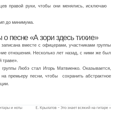
цев правой руки, чтобы они менялись, исключаю
емп до минимума.
о песне «А зори здесь тихие»
 записана вместе с офицерами, участниками группы
ие отношения. Несколько лет назад, с ними же был
й траве».
 группы Любэ стал Игорь Матвиенко. Оказывается,
 на премьеру песни, чтобы сохранить абстрактное
иции.
итары и ноты
Е. Крылатов – Это знает всякий на гитаре
»