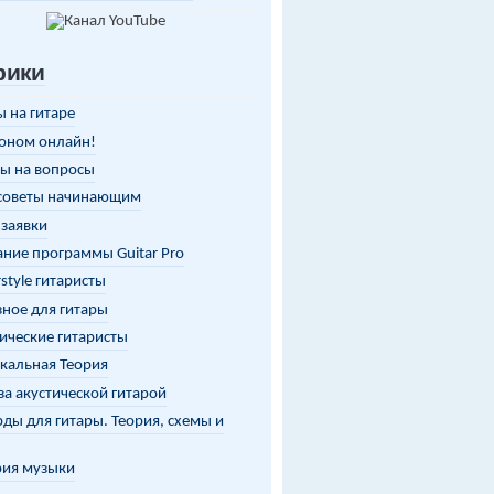
рики
 на гитаре
оном онлайн!
ы на вопросы
советы начинающим
заявки
ние программы Guitar Pro
rstyle гитаристы
ное для гитары
ические гитаристы
кальная Теория
за акустической гитарой
ды для гитары. Теория, схемы и
рия музыки