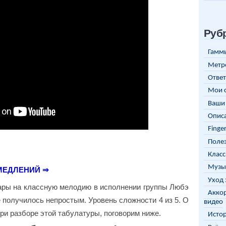
Руб
Гаммы
Метр
Ответ
Мои 
Ваши 
Описа
Finge
Полез
Класс
Музы
МЕДЛЕНИЙ ⇒
Уход 
ары на классную мелодию в исполнении группы Любэ
Аккор
е получилось непростым. Уровень сложности 4 из 5. О
видео
ри разборе этой табулатуры, поговорим ниже.
Исто