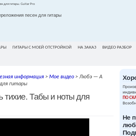
ереложения песен для гитары
АРЫ
ГИТАРЫ С МОЕЙ ОТСТРОЙКОЙ
НА ЗАКАЗ
ВИДЕО РАЗБОР
езная информация
>
Мое видео
>
Любэ — А
Хор
 для гитары
Произв
индив
 тихие. Табы и ноты для
ПО СК
Возобн
Не 
люб
Под