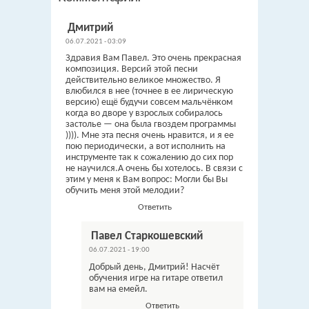
Дмитрий
06.07.2021 - 03:09
Здравия Вам Павел. Это очень прекрасная
композиция. Версий этой песни
действительно великое множество. Я
влюбился в нее (точнее в ее лирическую
версию) ещё будучи совсем мальчёнком
когда во дворе у взрослых собиралось
застолье — она была гвоздем программы
)))). Мне эта песня очень нравится, и я ее
пою периодически, а вот исполнить на
инструменте так к сожалению до сих пор
не научился.А очень бы хотелось. В связи с
этим у меня к Вам вопрос: Могли бы Вы
обучить меня этой мелодии?
Ответить
Павел Старкошевский
06.07.2021 - 19:00
Добрый день, Дмитрий! Насчёт
обучения игре на гитаре ответил
вам на емейл.
Ответить