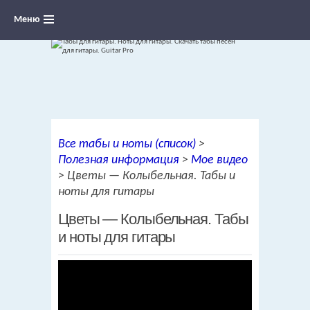
Меню
Ноты для гитары, табы и аккорды,
Все табы и ноты (список)
>
переложения песен для гитары
Полезная информация
>
Мое видео
>
Цветы — Колыбельная. Табы и
ноты для гитары
Цветы — Колыбельная. Табы
и ноты для гитары