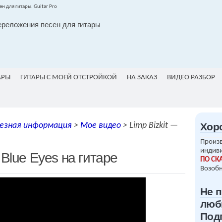
ереложения песен для гитары
АРЫ
ГИТАРЫ С МОЕЙ ОТСТРОЙКОЙ
НА ЗАКАЗ
ВИДЕО РАЗБОР
езная информация
>
Мое видео
>
Limp Bizkit —
Хор
Произв
индив
 Blue Eyes на гитаре
ПО СК
Возобн
Не 
люб
Под