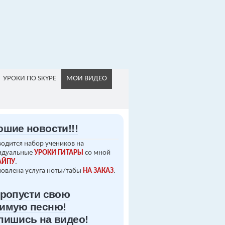
УРОКИ ПО SKYPE
МОИ ВИДЕО
ошие новости!!!
одится набор учеников на
идуальные
УРОКИ ГИТАРЫ
со мной
АЙПУ
.
овлена услуга ноты/табы
НА ЗАКАЗ
.
пропусти свою
имую песню!
пишись на видео!