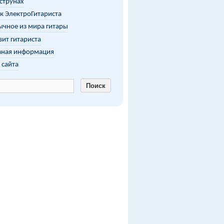
 струнах
к ЭлектроГитариста
чное из мира гитары
ит гитариста
зная информация
 сайта