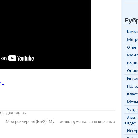
Руб
Гаммы
Метр
Ответ
Мои 
Ваши 
Описа
Finge
Е→
Полез
Класс
Музы
Уход 
ноты для гитары
Аккор
Мой рок-н-ролл (Би-2). Мульти-инструментальная версия.
»
видео
Исто