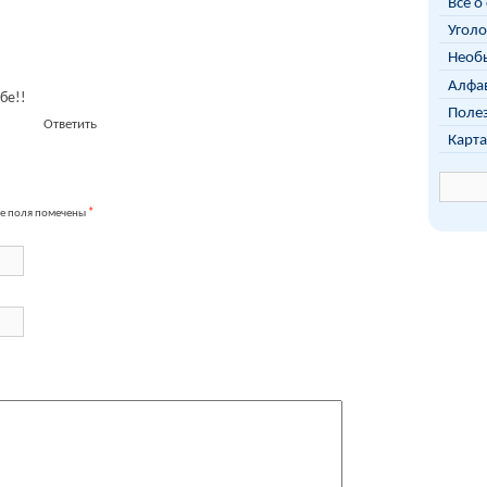
Всё о
Уголо
Необы
Алфав
бе!!
Поле
Ответить
Карта
е поля помечены
*