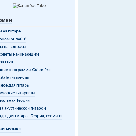
рики
 на гитаре
оном онлайн!
ы на вопросы
советы начинающим
заявки
ние программы Guitar Pro
rstyle гитаристы
ное для гитары
ические гитаристы
кальная Теория
за акустической гитарой
ды для гитары. Теория, схемы и
рия музыки