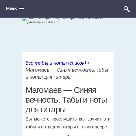
Меню
Ноты для гитары, табы и аккорды,
Все табы и ноты (список)
>
переложения песен для гитары
Магомаев — Синяя вечность. Табы
и ноты для гитары
Магомаев — Синяя
вечность. Табы и ноты
для гитары
Вы можете прослушать как звучат эти
табы и ноты для гитары в этом плеере