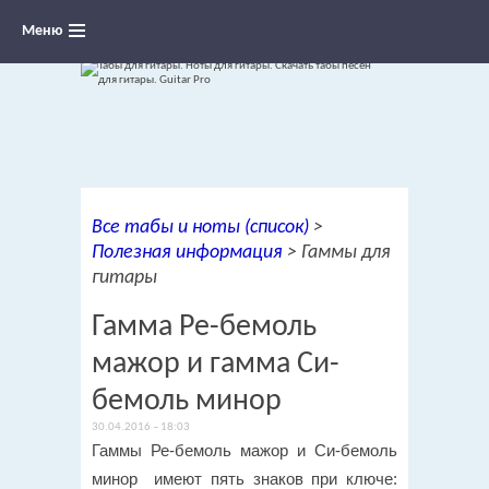
Меню
Ноты для гитары, табы и аккорды,
Все табы и ноты (список)
>
переложения песен для гитары
Полезная информация
>
Гаммы для
гитары
Гамма Ре-бемоль
мажор и гамма Си-
бемоль минор
30.04.2016 – 18:03
Гаммы Ре-бемоль мажор и Си-бемоль
минор имеют пять знаков при ключе: