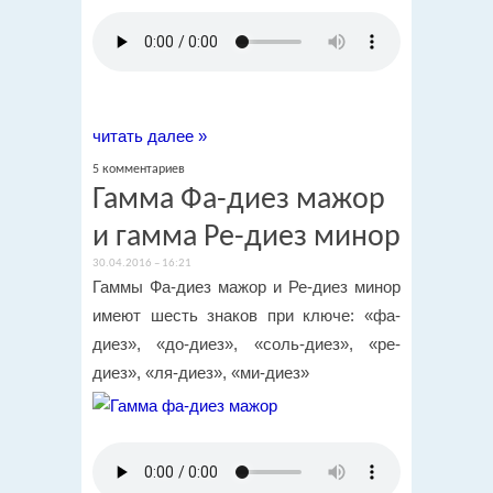
читать далее »
5 комментариев
Гамма Фа-диез мажор
и гамма Ре-диез минор
30.04.2016 – 16:21
Гаммы Фа-диез мажор и Ре-диез минор
имеют шесть знаков при ключе: «фа-
диез», «до-диез», «соль-диез», «ре-
диез», «ля-диез», «ми-диез»