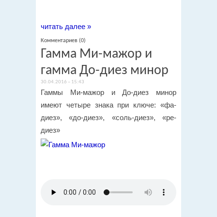
читать далее »
Комментариев (0)
Гамма Ми-мажор и
гамма До-диез минор
30.04.2016 – 15:43
Гаммы Ми-мажор и До-диез минор
имеют четыре знака при ключе: «фа-
диез», «до-диез», «соль-диез», «ре-
диез»