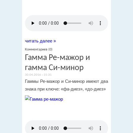
читать далее »
Комментариев (0)
Гамма Ре-мажор и
гамма Си-минор
30.04.2016 – 15:31
Гаммы Ре-мажор и Си-минор имеют два
знака при ключе: «фа-диез», «до-диез»