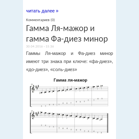
читать далее »
Комментариев (0)
Гамма Ля-мажор и
гамма Фа-диез минор
30.04.2016 – 15:36
Гаммы Ля-мажор и Фа-диез минор
имеют три знака при ключе: «фа-диез»,
«до-диез», «соль-диез»