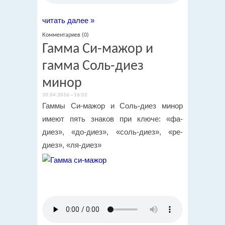
читать далее »
Комментариев (0)
Гамма Си-мажор и
гамма Соль-диез
минор
30.04.2016 – 16:02
Гаммы Си-мажор и Соль-диез минор
имеют пять знаков при ключе: «фа-
диез», «до-диез», «соль-диез», «ре-
диез», «ля-диез»