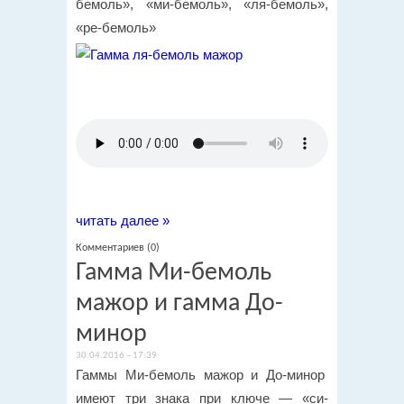
бемоль», «ми-бемоль», «ля-бемоль»,
«ре-бемоль»
читать далее »
Комментариев (0)
Гамма Ми-бемоль
мажор и гамма До-
минор
30.04.2016 – 17:39
Гаммы Ми-бемоль мажор и До-минор
имеют три знака при ключе — «си-