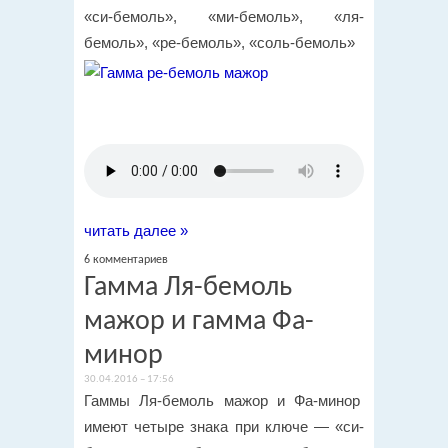
«си-бемоль», «ми-бемоль», «ля-
бемоль», «ре-бемоль», «соль-бемоль»
читать далее »
6 комментариев
Гамма Ля-бемоль
мажор и гамма Фа-
минор
30.04.2016 – 17:56
Гаммы Ля-бемоль мажор и Фа-минор
имеют четыре знака при ключе — «си-